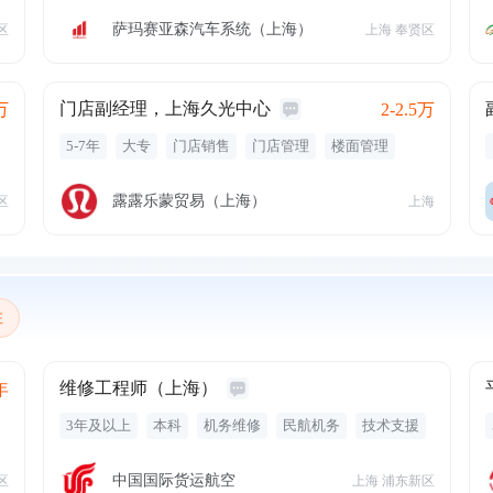
五险一金
员工旅游
定期体检
萨玛赛亚森汽车系统（上海）
区
上海 奉贤区
门店副经理，上海久光中心
万
2-2.5万
5-7年
大专
门店销售
门店管理
楼面管理
零售
露露乐蒙贸易（上海）
区
上海
注
维修工程师（上海）
年
3年及以上
本科
机务维修
民航机务
技术支援
中国国际货运航空
区
上海 浦东新区