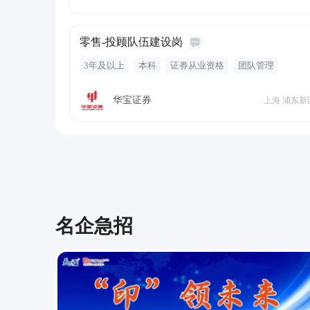
零售-投顾队伍建设岗
3年及以上
本科
证券从业资格
团队管理
财富管理
团队搭建
投顾
人员培养
员工内推
基金从业资格
考核激励机制
策略研究
五险一金
华宝证券
上海 浦东新
绩效奖金
年终奖金
定期体检
带薪年假
餐饮补贴
通讯补贴
交通补贴
周末双休
做五休二
补充公积金
入职培训
名企急招