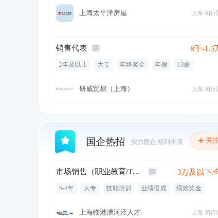
提供住宿
专业培训
节假日福利
年终奖金
带薪年假
定期体检
五险
旅游
节假日
上海太平洋房屋
上海 闵行
弹性时间
就近安排
销售代表
8千-1.5
2年及以上
大专
年终奖金
年假
13薪
购买社保
年休假
年度体检
公积金
生育礼金
年度旅游
补贴
销售
cad
solidworks
宣传
研威贸易（上海）
上海 闵行
开发新客户
客户关系
cam
销售系统
专业咨询
收取应收账款
国企热招
关
实力国企,福利丰厚
市场销售（职业教育/ToB方向）
3万及以下/
5-8年
大专
技能培训
业绩提成
绩效奖金
五险一金
内部晋升
上海临港漕河泾人才
上海 闵行