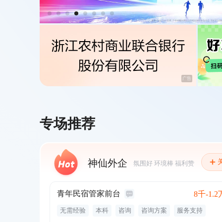
广告
广告
专场推荐
神仙外企
氛围好 环境棒 福利赞
青年民宿管家前台
8千-1.2
无需经验
本科
咨询
咨询方案
服务支持