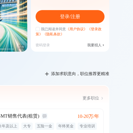
广告
登录/注册
我已阅读并同意
《用户协议》
《登录政
策》
《隐私条款》
密码登录
我要招人
广告
添加求职意向，职位推荐更精准
更多职位
SMT销售代表(租赁)
10-20万/年
1年及以上
大专
五险一金
年终奖金
专业培训