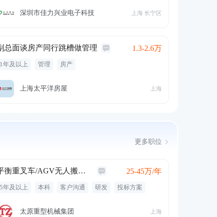
带薪年假
餐饮补贴
交通补贴
补充医疗保险
深圳市佳力兴业电子科技
上海 长宁区
副总面谈房产同行跳槽做管理
1.3-2.6万
1年及以上
管理
房产
上海太平洋房屋
上海
更多职位
平衡重叉车/AGV无人搬运车/集装箱正面起重机
25-45万/年
5年及以上
本科
客户沟通
研发
投标方案
使用说明书
堆高机
图纸归档
技术支持
设计图纸
五险一金
年终奖金
专业培训
太原重型机械集团
上海