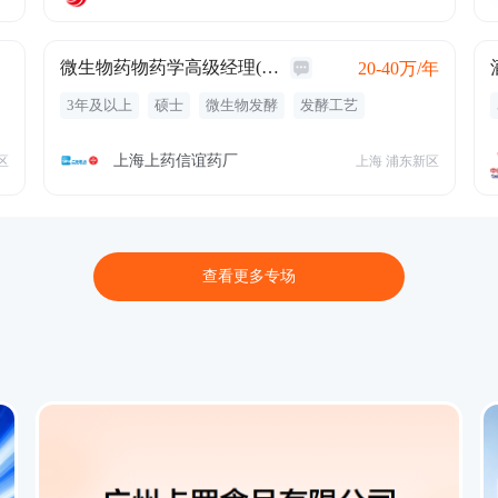
微生物药物药学高级经理(J12292)
20-40万/年
3年及以上
硕士
微生物发酵
发酵工艺
药学研究
新药注册申报
工艺开发
生物工程
五险一金
定期体检
专业培训
绩效奖金
上海上药信谊药厂
区
上海 浦东新区
带薪年假
免费班车
免费工作餐
定期团建
节日礼品
租房补贴
查看更多专场