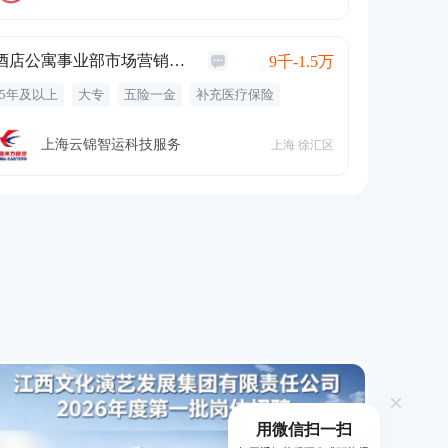
定期体检
带薪年假
酒店公寓事业部市场营销与收益管理经理
9千-1.5万
5年及以上
大专
五险一金
补充医疗保险
补充公积金
带薪年假
年终奖金
项目奖金
零食下午茶
包吃
通讯补贴
定期体检
上海云锦智运科技服务
上海 徐汇区
用微信扫一扫