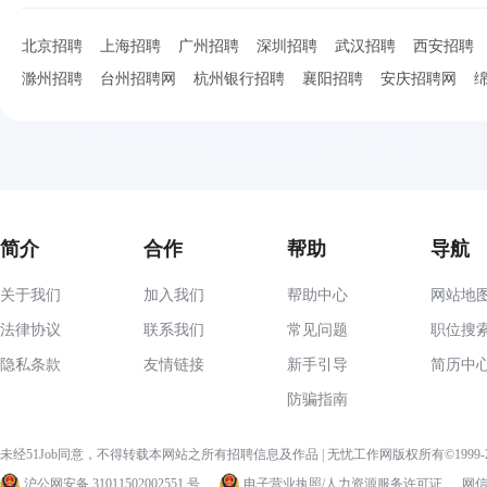
北京招聘
上海招聘
广州招聘
深圳招聘
武汉招聘
西安招聘
滁州招聘
台州招聘网
杭州银行招聘
襄阳招聘
安庆招聘网
简介
合作
帮助
导航
关于我们
加入我们
帮助中心
网站地
法律协议
联系我们
常见问题
职位搜
隐私条款
友情链接
新手引导
简历中
防骗指南
未经51Job同意，不得转载本网站之所有招聘信息及作品 | 无忧工作网版权所有©1999
沪公网安备 31011502002551 号
电子营业执照/人力资源服务许可证
网信算