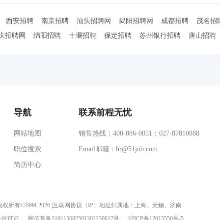
西安招聘
南京招聘
汕头招聘网
揭阳招聘网
成都招聘
茂名招
庆招聘网
绵阳招聘
十堰招聘
保定招聘
苏州银行招聘
唐山招聘
导航
联系前程无忧
网站地图
销售热线：400-886-0051；027-87810888
职位搜索
Email邮箱：
hr@51job.com
简历中心
权所有©1999-2026 |互联网协议（IP）地址归属地：上海、无锡、济南
务许可证
网信算备310115682591302230017号
沪ICP备12015550号-5