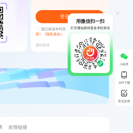
登录/注册
用微信扫一扫
打开通知获得更多求职资讯
我已阅读并同意
《用户协议》
《登录政
策》
《隐私条款》
密码登录
我要招人
小程序
APP下载
意见反馈
榜
友情链接