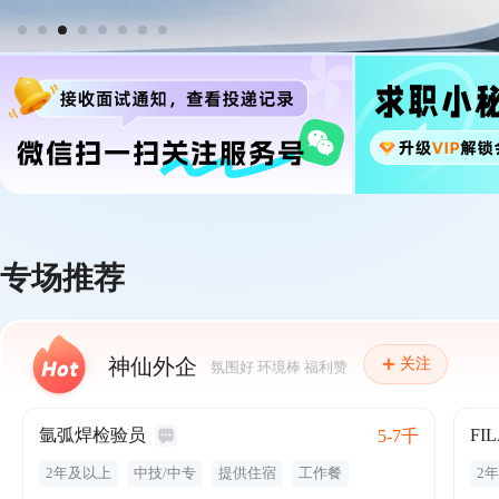
专场推荐
神仙外企
关注
氛围好 环境棒 福利赞
氩弧焊检验员
FI
5-7千
2年及以上
中技/中专
提供住宿
工作餐
2