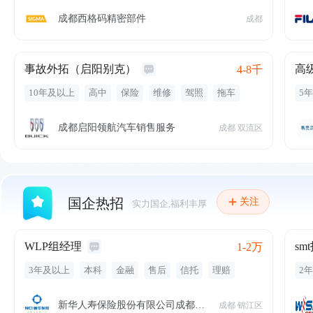
五险一金
带薪年假
包吃
绩效奖金
节日福利
员
交通补贴
加班补贴
年底双薪
免费停车
补贴
通
成都西格码精密部件
成都
员工旅游
专业培训
定期体检
市
数
事故外拓（启阳别克）
4-8千
10年及以上
高中
保险
维修
驾照
拖车
5
业务拓展
渠道资源
保险理赔
事故理赔
代
事故处理
事故外拓
路况
性
成都启阳领航汽车销售服务
成都 双流区
定
国企热招
关注
实力国企,福利丰厚
WLP组经理
sm
1-2万
3年及以上
本科
金融
售后
信托
理赔
2
资产配置
保险行业
律师
高端地产
afp
cfp
示
定期体检
专业培训
保险
补贴
职务津贴
新华人寿保险股份有限公司成都中心支
成都 锦江区