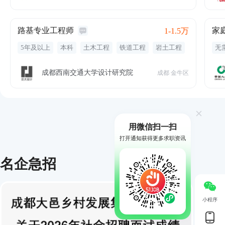
分红
晋升空间
津贴
补充医疗保险
带薪年假
员工旅游
带薪病假
年终奖金
绩效奖金
出国机会
路基专业工程师
家
1-1.5万
5年及以上
本科
土木工程
铁道工程
岩土工程
无
轨道交通
路基设计
五险一金
绩效奖金
金
年终奖金
定期体检
专业培训
节日福利
专
成都西南交通大学设计研究院
成都 金牛区
带薪年假
补
定
用微信扫一扫
打开通知获得更多求职资讯
名企急招
小程序