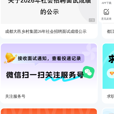
APP下载
意见反馈
广告
成都大邑乡村集团26年社会招聘面试成绩公示
都
关注服务号
求