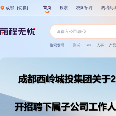
首页
搜索
校园招聘
测培商
成都
[切换]
搜索发现：
测试
java
人事
产