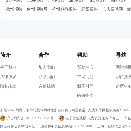
北京招聘
上海招聘
广州招聘
深圳招聘
武汉招聘
西安招聘
滁州招聘
台州招聘网
杭州银行招聘
襄阳招聘
安庆招聘网
简介
合作
帮助
导航
关于我们
加入我们
帮助中心
网站地
法律协议
联系我们
常见问题
职位搜
隐私条款
友情链接
新手引导
简历中
防骗指南
未经51Job同意，不得转载本网站之所有招聘信息及作品 | 无忧工作网版权所有©1999
沪公网安备 31011502002551 号
电子营业执照/人力资源服务许可证
网信算
网上有害信息举报专区
违法和不良信息举报400-620-5100
上海市互联网违法和