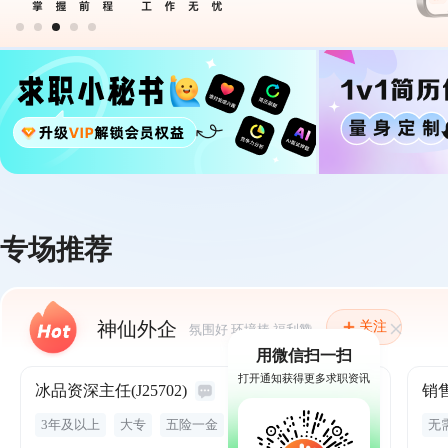
专场推荐
神仙外企
关注
氛围好 环境棒 福利赞
用微信扫一扫
打开通知获得更多求职资讯
冰品资深主任(J25702)
4-6千
3年及以上
大专
五险一金
餐补
商业保险
无