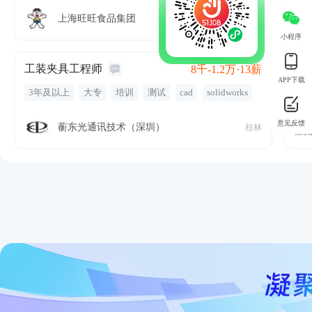
带薪年假
交通补助
业务提成
生育礼金
服
季度奖金
发展空间
管理培训
入职培训
晋
上海旺旺食品集团
桂林
激励奖金
年度奖金
话费补助
培训
公
小程序
工装夹具工程师
PP
8千-1.2万·13薪
APP下载
3年及以上
大专
培训
测试
cad
solidworks
5
装配
工装夹具
机加工
夹具
creo
3d软件
带
意见反馈
培训
五险一金
员工旅游
餐饮补贴
专业培训
蘅东光通讯技术（深圳）
桂林
出国机会
绩效奖金
年终奖金
股票期权
弹性工作