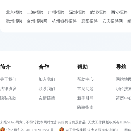
北京招聘
上海招聘
广州招聘
深圳招聘
武汉招聘
西安招聘
滁州招聘
台州招聘网
杭州银行招聘
襄阳招聘
安庆招聘网
简介
合作
帮助
导航
关于我们
加入我们
帮助中心
网站地
法律协议
联系我们
常见问题
职位搜
隐私条款
友情链接
新手引导
简历中
防骗指南
未经51Job同意，不得转载本网站之所有招聘信息及作品 | 无忧工作网版权所有©1999
沪公网安备 31011502002551 号
电子营业执照/人力资源服务许可证
网信算