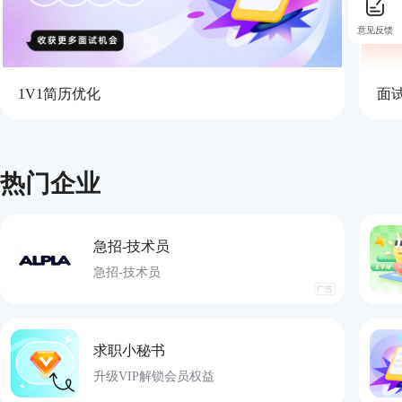
意见反馈
1V1简历优化
面
热门企业
急招-技术员
急招-技术员
广告
求职小秘书
升级VIP解锁会员权益