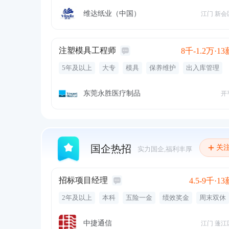
餐饮补贴
专业培训
交通补贴
通讯补贴
周末双休
带薪年假
节日福利
方案
维达纸业（中国）
江门 新会
注塑模具工程师
8千-1.2万·13
5年及以上
大专
模具
保养维护
出入库管理
模具维护保养
模具零配件
五险一金
员工旅游
定期体检
双休
节日礼物
东莞永胜医疗制品
开
国企热招
关
实力国企,福利丰厚
招标项目经理
4.5-9千·13
2年及以上
本科
五险一金
绩效奖金
周末双休
定期体检
定期团建
中捷通信
江门 蓬江