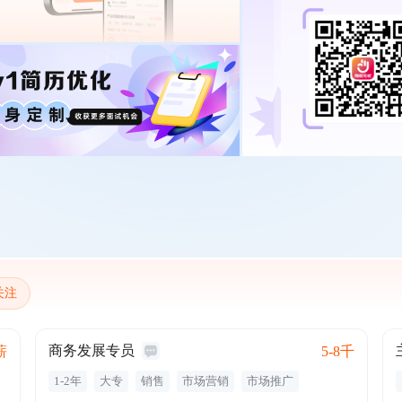
关注
商务发展专员
薪
5-8千
1-2年
大专
销售
市场营销
市场推广