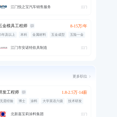
五险一金
补充医疗保险
餐饮补贴
定期体检
医疗保险
晋升空间
租房补贴
津贴
绩效奖金
江门悦之宝汽车销售服务
江门
带薪病假
包吃
短视频拍摄
主播
直播互动
邀约客户
账号运营
五金模具工程师
8-15万/年
3年及以上
本科
金属材料
五金成型
五险一金
绩效奖金
年终奖金
专业培训
周末双休
江门市安诺特炊具制造
江门
更多职位
研发工程师
1.8-2.5万·14薪
无需经验
博士
涂料
大学英语六级
技术研发
五险一金
免费班车
交通补贴
餐饮补贴
年终奖金
绩效奖金
弹性工作
定期体检
北新嘉宝莉涂料集团
江门