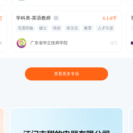
双休
学科类-英语教师
万
6.1-8千
无需经验
硕士
培训
班主任
教育
人才引进
职称评审
定期体检
交通补贴
五险一金
餐饮补贴
广东省华立技师学院
区
江门
查看更多专场