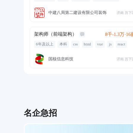
带薪年假
年终奖金
项目奖金
专业培训
定期体检
免费工作餐
通讯补贴
定期团建
中建八局第二建设有限公司装饰
济南 历下
架构师（前端架构）
8千-1.3万·16
6年及以上
本科
css
html
vue
js
react
webpack
前端研发
系统架构
研发团队管理
技术决策
带薪年假
年终奖金
绩效奖金
国核信息科技
济南 历下
专业培训
有餐补
出差补贴
五险一金
名企急招