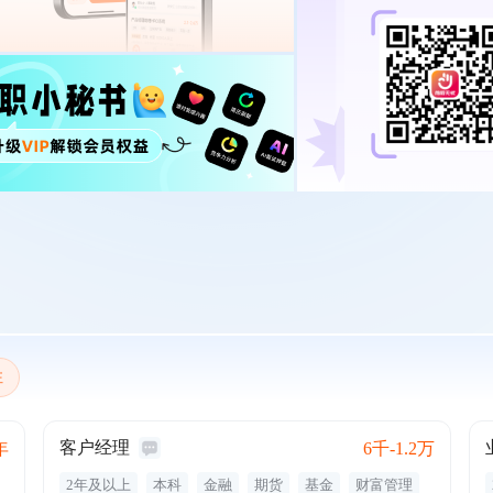
注
客户经理
年
6千-1.2万
2年及以上
本科
金融
期货
基金
财富管理