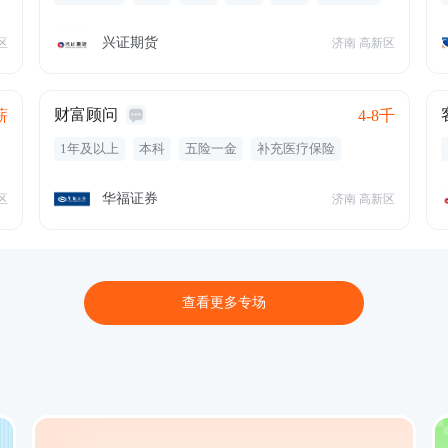
市场开发
产品销售
证券
期货营销
基金从业资格
绩效奖金
专业培训
年终奖金
兴证期货
区
济南 高新区
定期体检
通讯补贴
带薪年假
节日福利
周末双休
高温补贴
六险二金
财富顾问
薪
4-8千
1年及以上
本科
五险一金
补充医疗保险
通讯补贴
专业培训
年终奖金
定期体检
华福证券
区
济南 高新区
查看更多专场