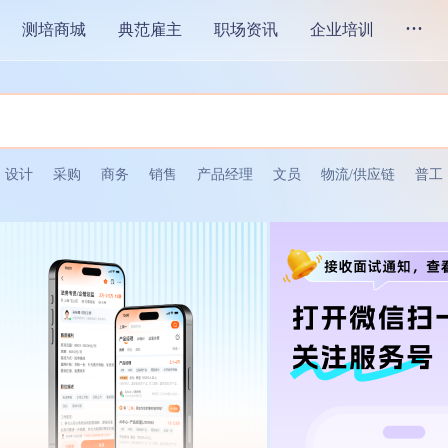
...
测培商城
典范雇主
职场资讯
企业培训
设计
采购
商务
销售
产品经理
文员
物流/供应链
普工