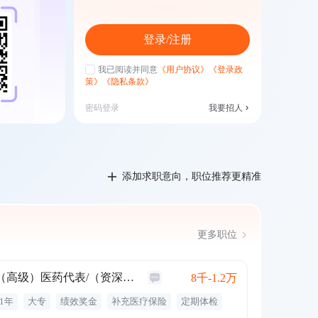
登录/注册
我已阅读并同意
《用户协议》
《登录政
策》
《隐私条款》
密码登录
我要招人
添加求职意向，职位推荐更精准
更多职位
（高级）医药代表/（资深）产品专员
8千-1.2万
1年
大专
绩效奖金
补充医疗保险
定期体检