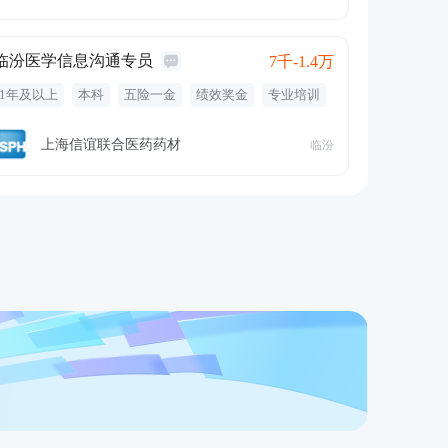
定期体检
有餐补
临汾医学信息沟通专员
7千-1.4万
1年及以上
本科
五险一金
绩效奖金
专业培训
定期体检
交通补贴
通讯补贴
餐饮补贴
节日福利
带薪年假
周末双休
体检
员工旅游
上海信谊联合医药药材
临汾
有餐补
免费工作餐
定期团建