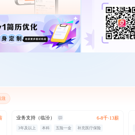
关注
业务支持（临汾）
薪
6-8千·13薪
3年及以上
本科
五险一金
补充医疗保险