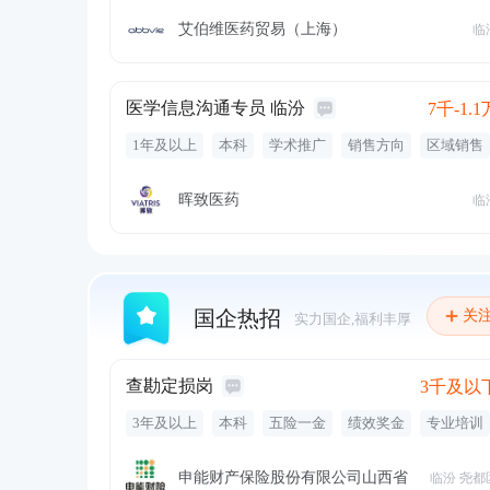
艾伯维医药贸易（上海）
临
医学信息沟通专员 临汾
7千-1.1
1年及以上
本科
学术推广
销售方向
区域销售
晖致医药
临
国企热招
关
实力国企,福利丰厚
查勘定损岗
3千及以
3年及以上
本科
五险一金
绩效奖金
专业培训
节日福利
带薪年假
定期体检
通讯补贴
查勘定损
风险案件
申能财产保险股份有限公司山西省
临汾 尧都