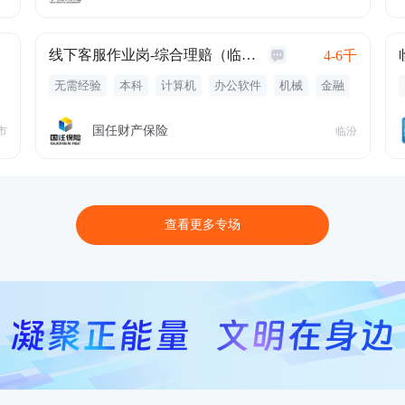
线下客服作业岗-综合理赔（临汾）
4-6千
无需经验
本科
计算机
办公软件
机械
金融
汽车构造
汽车
保险
互联网
理赔
法律
保险
五险一金
专业培训
绩效奖金
年终奖金
国任财产保险
市
临汾
定期体检
培训
带薪年休假
节日礼物
岗位晋升
双休
查看更多专场