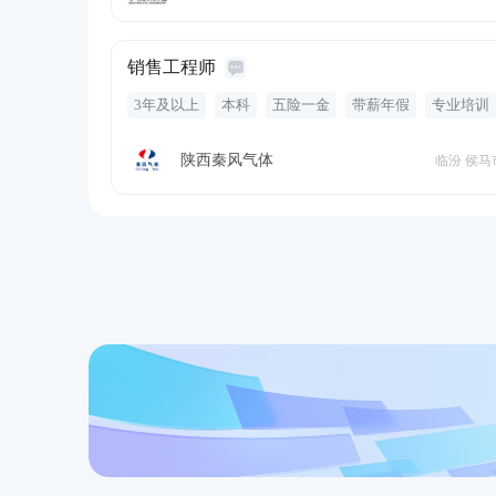
销售工程师
3年及以上
本科
五险一金
带薪年假
专业培训
定期体检
有餐补
调研
应收账款
管理客户关系
扩大销售额
调整产品价格
陕西秦风气体
临汾 侯马
收回货款
调研报告