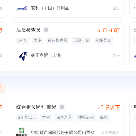
带薪年假
带薪病假
员工旅游
年终奖金
专业培训
定期体检
零食下午茶
定期团建
安利（中国）日用品
汾
临汾
品质检查员
万
6-8千·13薪
1-4年
大专
铸造检查员
五险一金
年终奖金
定期体检
带薪年假
通讯补贴
交通补贴
高温补贴
出国机会
鹤正商贸（上海）
汾
临汾
注
综合柜员岗/理赔岗
下
3千及以下
2年及以上
本科
保单录入
理赔流程
保险
五险一金
带薪年假
节日福利
定期体检
餐饮补贴
周末双休
培训
申能财产保险股份有限公司山西省
区
临汾 尧都区