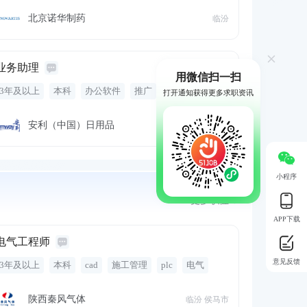
五险一金
专业培训
北京诺华制药
临汾
业务助理
5-8千·13薪
用微信扫一扫
3年及以上
本科
办公软件
推广
解决方案
打开通知获得更多求职资讯
活动方案
活动策划执行
策划执行
业务计划
市场拓展计划
政策咨询
社群活动
五险一金
安利（中国）日用品
临汾 尧都区
补充医疗保险
带薪年假
带薪病假
员工旅游
年终奖金
专业培训
定期体检
零食下午茶
定期团建
小程序
更多职位
APP下载
电气工程师
意见反馈
3年及以上
本科
cad
施工管理
plc
电气
方案设计
化工
维护
图纸绘制
电气设备
故障排查
培训
五险一金
带薪年假
专业培训
陕西秦风气体
临汾 侯马市