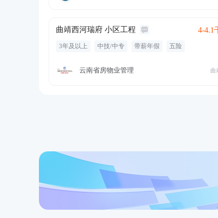
曲靖西河瑞府 小区工程
4-4.1
3年及以上
中技/中专
带薪年假
五险
节日慰问
维修
电气
给排水
暖通
万用表
安全
设备维护
维修保养
电梯
电气设备
云南省房物业管理
曲