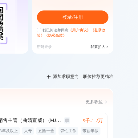
登录/注册
我已阅读并同意
《用户协议》
《登录政
策》
《隐私条款》
密码登录
我要招人
添加求职意向，职位推荐更精准
更多职位
销售主管（曲靖宣威） (MJ007273)
9千-1.2万
3年及以上
大专
五险一金
弹性工作
带薪年假