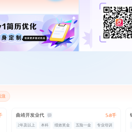
关注
曲靖开发业代
千
5-8千
2年及以上
本科
绩效奖金
五险一金
专业培训