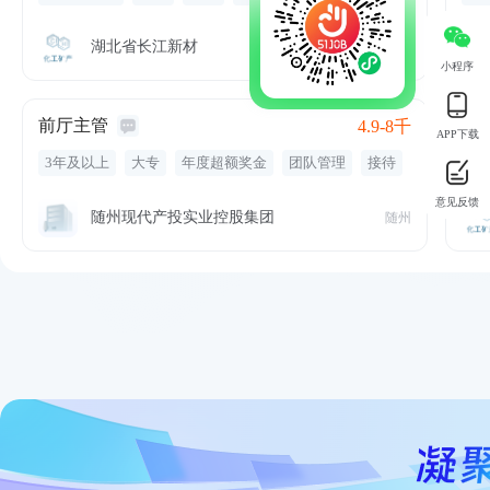
环保
生产管理
驾驶
安全
经营管理
安全教育
监督管理
五险一金
交通补贴
湖北省长江新材
随州 随县
小程序
餐饮补贴
通讯补贴
专业培训
年终奖金
定期体检
前厅主管
采
4.9-8千
APP下载
3年及以上
大专
年度超额奖金
团队管理
接待
3
结账
服务
处理投诉
领班
维护宾客关系
法
意见反馈
酒店前厅
问询
预订
地
随州现代产投实业控股集团
随州
通
绩