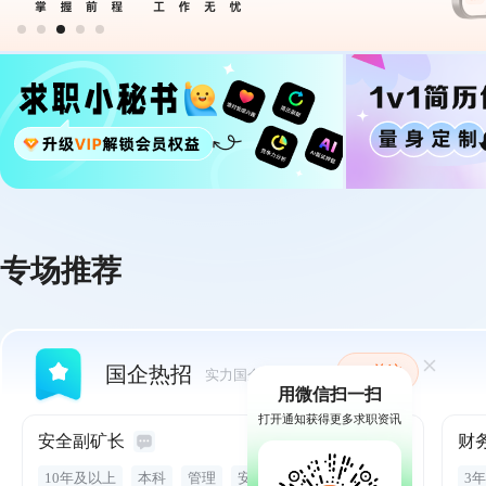
专场推荐
国企热招
关注
实力国企,福利丰厚
用微信扫一扫
打开通知获得更多求职资讯
安全副矿长
财
18-22万/年
10年及以上
本科
管理
安全管理
驾照
3