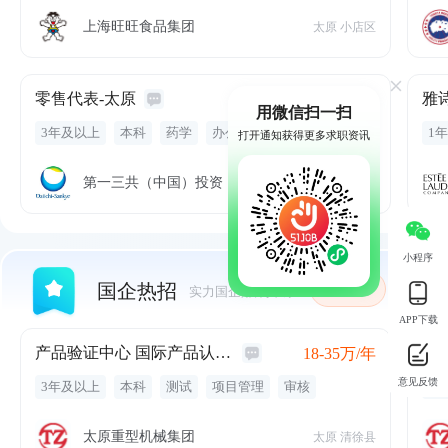
定
节
上海旺旺食品集团
太原 小店区
零
客
零售代表-太原
15-25万/年
用微信扫一扫
3年及以上
本科
药学
办公软件
数据分析
1年
打开通知获得更多求职资讯
医学
财务
谈判
市场信息
数据整理
节
市场活动
分析
加
第一三共（中国）投资
太原
小程序
国企热招
关注
实力国企,福利丰厚
APP下载
产品验证中心 国际产品认证工程师
18-35万/年
意见反馈
3年及以上
本科
测试
项目管理
审核
3
技术文档
认证
设计评审
ul
ce
ce认证
认
技术法规
五险一金
免费班车
有餐补
有
太原重型机械集团
太原 清徐县