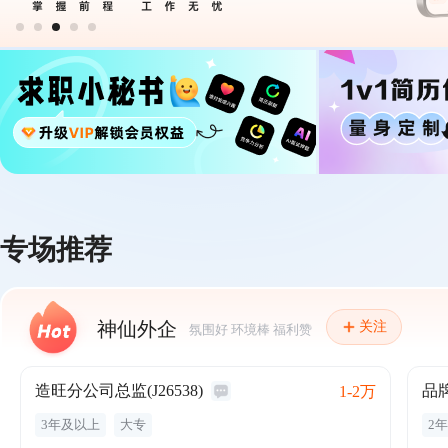
专场推荐
神仙外企
关注
氛围好 环境棒 福利赞
造旺分公司总监(J26538)
品
1-2万
3年及以上
大专
2