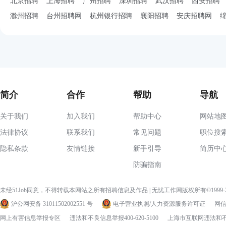
北京招聘
上海招聘
广州招聘
深圳招聘
武汉招聘
西安招聘
滁州招聘
台州招聘网
杭州银行招聘
襄阳招聘
安庆招聘网
简介
合作
帮助
导航
关于我们
加入我们
帮助中心
网站地
法律协议
联系我们
常见问题
职位搜
隐私条款
友情链接
新手引导
简历中
防骗指南
未经51Job同意，不得转载本网站之所有招聘信息及作品 | 无忧工作网版权所有©1999
沪公网安备 31011502002551 号
电子营业执照/人力资源服务许可证
网信算
网上有害信息举报专区
违法和不良信息举报400-620-5100
上海市互联网违法和