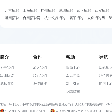
北京招聘
上海招聘
广州招聘
深圳招聘
武汉招聘
西安招聘
滁州招聘
台州招聘网
杭州银行招聘
襄阳招聘
安庆招聘网
简介
合作
帮助
导航
关于我们
加入我们
帮助中心
网站地
法律协议
联系我们
常见问题
职位搜
隐私条款
友情链接
新手引导
简历中
防骗指南
未经51Job同意，不得转载本网站之所有招聘信息及作品 | 无忧工作网版权所有©1999
沪公网安备 31011502002551 号
电子营业执照/人力资源服务许可证
网信算