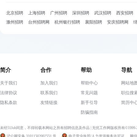
北京招聘
上海招聘
广州招聘
深圳招聘
武汉招聘
西安招聘
滁州招聘
台州招聘网
杭州银行招聘
襄阳招聘
安庆招聘网
简介
合作
帮助
导航
关于我们
加入我们
帮助中心
网站地
法律协议
联系我们
常见问题
职位搜
隐私条款
友情链接
新手引导
简历中
防骗指南
未经51Job同意，不得转载本网站之所有招聘信息及作品 | 无忧工作网版权所有©1999
沪公网安备 31011502002551 号
电子营业执照/人力资源服务许可证
网信算