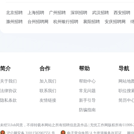
北京招聘
上海招聘
广州招聘
深圳招聘
武汉招聘
西安招聘
滁州招聘
台州招聘网
杭州银行招聘
襄阳招聘
安庆招聘网
简介
合作
帮助
导航
关于我们
加入我们
帮助中心
网站地
法律协议
联系我们
常见问题
职位搜
隐私条款
友情链接
新手引导
简历中
防骗指南
未经51Job同意，不得转载本网站之所有招聘信息及作品 | 无忧工作网版权所有©1999
沪公网安备 31011502002551 号
电子营业执照/人力资源服务许可证
网信算