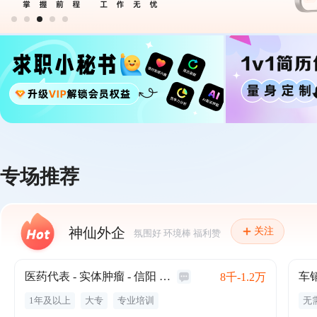
专场推荐
神仙外企
关注
氛围好 环境棒 福利赞
医药代表 - 实体肿瘤 - 信阳 (MJ022718)
车销
8千-1.2万
1年及以上
大专
专业培训
无