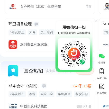
交
百济神州（北京）生物科技
信阳
环卫项目经理
1-1.5万
用微信扫一扫
5年及以上
大专
员工培训
2
打开通知获得更多求职资讯
深圳市金利亚实业
信阳 商城县
小程序
国企热招
关注
实力国企,福利丰厚
APP下载
成本会计（信阳）
6-9千·13薪
意见反馈
2年及以上
本科
五险一金
年终奖金
餐饮补贴
无
交通补贴
周末双休
新能源
免费白领公寓
缴
团队氛围好
扁平化管理
持
中创新航科技集团
信阳 潢川县