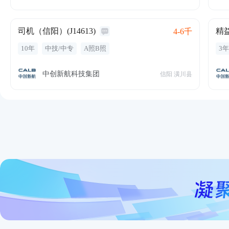
高
司机（信阳）(J14613)
4-6千
10年
中技/中专
A照B照
3
餐
中创新航科技集团
信阳 潢川县