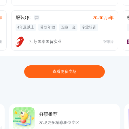
弹性工作
食宿
服装QC
年
20-30万/年
4年及以上
带薪年假
五险一金
专业培训
节日福利
绩效奖金
餐饮补贴
高温补贴
住房补贴
江苏国泰国贸实业
港
张家港
查看更多专场
好职推荐
发现更多精彩职位专区
告