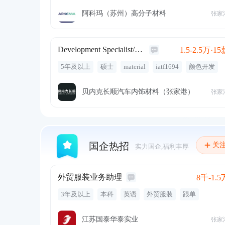
节日福利
商业保险
员工活动
阿科玛（苏州）高分子材料
张家
Development Specialist/研发工程师
1.5-2.5万·15
5年及以上
硕士
material
iatf1694
颜色开发
高分子材料
有机合成
专业培训
六险二金
带薪年假
年终奖金
定期体检
免费工作餐
贝内克长顺汽车内饰材料（张家港）
张家
交通补贴
定期团建
国企热招
关
实力国企,福利丰厚
外贸服装业务助理
8千-1.5
3年及以上
本科
英语
外贸服装
跟单
工会福利
健身房
带薪年假
免费健身
服装
旅游
五险一金
节假日
节日礼金
法定节假
江苏国泰华泰实业
张家