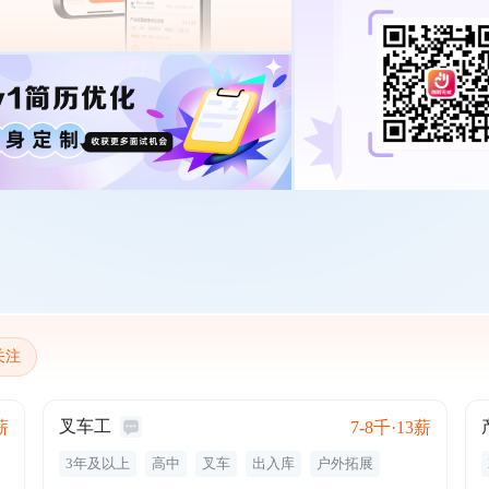
关注
叉车工
薪
7-8千·13薪
3年及以上
高中
叉车
出入库
户外拓展