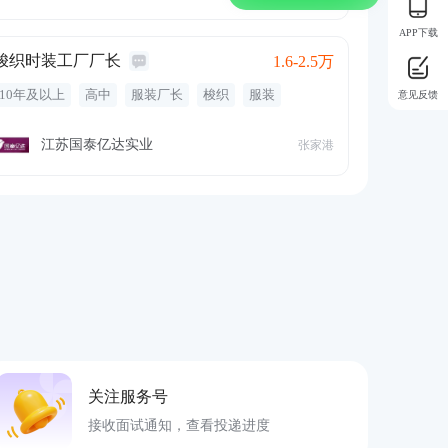
年休假
带薪年休
包午餐
五险一金
营销
汽车
包吃
国企
APP下载
梭织时装工厂厂长
1.6-2.5万
10年及以上
高中
服装厂长
梭织
服装
意见反馈
补充医疗保险
补充公积金
免费班车
员工旅游
交通补贴
年终奖金
股票期权
弹性工作
江苏国泰亿达实业
张家港
关注服务号
接收面试通知，查看投递进度