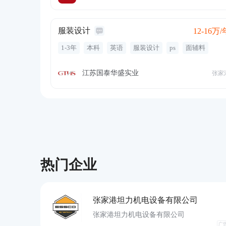
年度体检
培训
晋升通道
服装设计
12-16万/
1-3年
本科
英语
服装设计
ps
面辅料
服装
ai
设计软件
绘图
工艺单
客户设计
服装
五险一金
绩效奖金
定期体检
通讯补贴
江苏国泰华盛实业
张家
带薪年假
热门企业
张家港坦力机电设备有限公司
张家港坦力机电设备有限公司
广