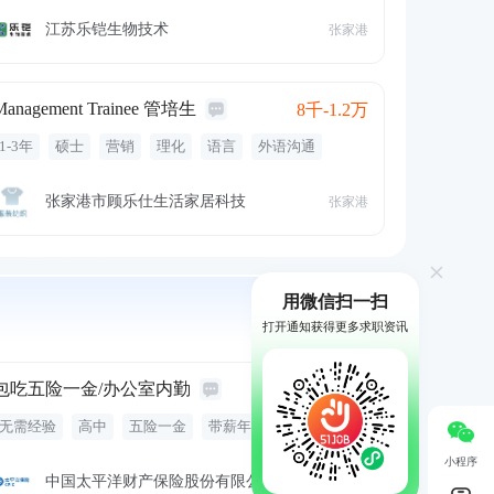
有限元分析
设计建模
仿真优化
五险一金
年终奖金
绩效奖金
定期体检
江苏乐铠生物技术
张家港
Management Trainee 管培生
8千-1.2万
1-3年
硕士
营销
理化
语言
外语沟通
工程
五险一金
绩效奖金
餐饮补贴
培训
张家港市顾乐仕生活家居科技
张家港
用微信扫一扫
更多职位
打开通知获得更多求职资讯
包吃五险一金/办公室内勤
8-9千
无需经验
高中
五险一金
带薪年假
包吃
缴纳五险
年终奖金
法定假日
国内旅游
小程序
绩效提成
底薪
生日礼金
培训
晋升机会
中国太平洋财产保险股份有限公司保定中心支
张家港