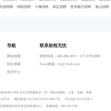
庆招聘网
绵阳招聘
十堰招聘
保定招聘
苏州银行招聘
唐山招聘
导航
联系前程无忧
网站地图
销售热线：400-886-0051；027-87810888
职位搜索
Email邮箱：
hr@51job.com
简历中心
权所有©1999-2026 |互联网协议（IP）地址归属地：上海、无锡、济南
务许可证
网信算备310115682591302230017号
沪ICP备12015550号-5
互联网违法和不良信息举报中心
客服热线：400-620-5100