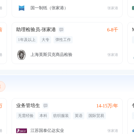
职业发展
旅游
缴纳五险
节日费
补贴
一日四餐
公积金
加班费
住宿
高温费
宿舍
国一制纸（张家港）
港
张家港
职业发展
提供食宿
培训
八小时
助理检验员-张家港
薪
6-8千
1年及以上
大专
弹性工作
上海英斯贝克商品检验
港
张家港
注
业务管培生
万
14-15万/年
无需经验
本科
纺织服装
英语
国际贸易
服装
补充医疗保险
补充公积金
免费班车
员工旅游
交通补贴
年终奖金
股票期权
江苏国泰亿达实业
港
张家港