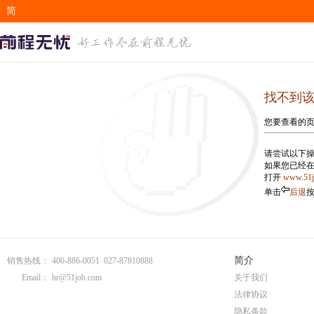
简
EN
找不到
您要查看的
请尝试以下操
如果您已经
打开
www.51
单击
后退
简介
销售热线：
400-886-0051 027-87810888
Email：
hr@51job.com
关于我们
法律协议
隐私条款